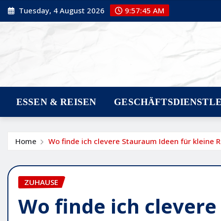
Skip
Tuesday, 4 August 2026
9:57:46 AM
to
content
ESSEN & REISEN
GESCHÄFTSDIENSTL
Home
Wo finde ich clevere Stauraum Ideen für kleine
ZUHAUSE
Wo finde ich clever