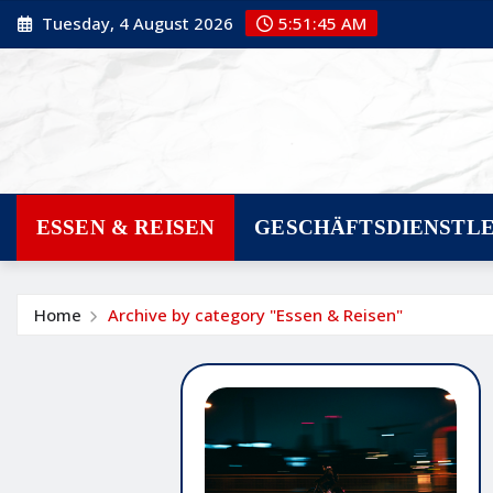
Skip
Tuesday, 4 August 2026
5:51:46 AM
to
content
ESSEN & REISEN
GESCHÄFTSDIENSTL
Home
Archive by category "Essen & Reisen"