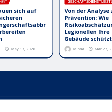
GESCHÄFTSDIENSTLEIS
HEIT
Von der Analyse 
auen sich auf
Prävention: Wie
sicheren
Risikoabschätzu
ngerschaftsabbr
Legionellen Ihre
rbereiten
Gebäude schützt
n
Minna
Mar 27, 
a
May 13, 2026
by
ThemeArile