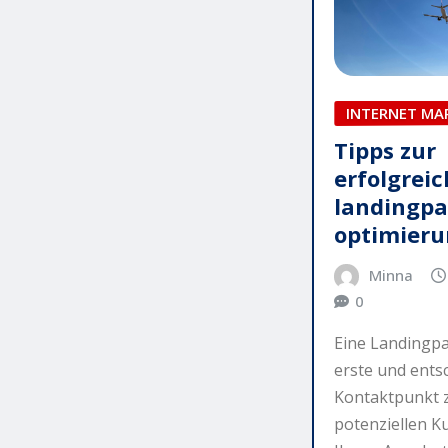
INTERNET MA
Tipps zur
erfolgrei
landingp
optimieru
Minna
0
Eine Landingpag
erste und ents
Kontaktpunkt 
potenziellen 