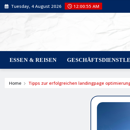
Skip
Tuesday, 4 August 2026
12:00:56 AM
to
content
ESSEN & REISEN
GESCHÄFTSDIENSTL
Home
Tipps zur erfolgreichen landingpage optimierung