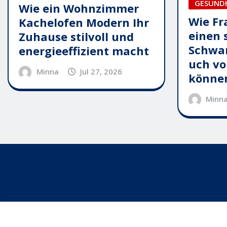
GESUND
Wie ein Wohnzimmer
Wie Fr
Kachelofen Modern Ihr
einen 
Zuhause stilvoll und
Schwa
energieeffizient macht
uch vo
Minna
Jul 27, 2026
könne
Minn
Copyright © 2025 | Powered by
WordPress
|
Editor News