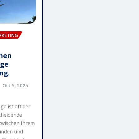
RKETING
chen
age
ng.
Oct 5, 2025
e ist oft der
cheidende
zwischen Ihrem
Kunden und