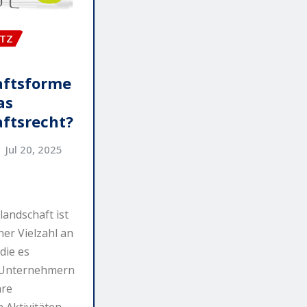
ETZ
aftsforme
as
aftsrecht?
Jul 20, 2025
andschaft ist
ner Vielzahl an
die es
 Unternehmern
hre