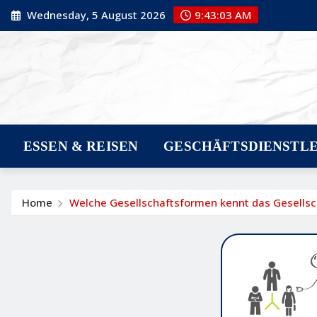
Skip
Wednesday, 5 August 2026
9:43:04 AM
to
content
ESSEN & REISEN
GESCHÄFTSDIENSTL
Home
Welche Gesellschaftsformen kennt das Gesellsc