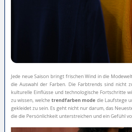
Jede neue Saison bringt frischen Wind in die Modewelt,
die Auswahl der Farben. Die Farbtrends sind nicht zu
kulturelle Einflüsse und technologische Fortschritte w
zu wissen, welche
trendfarben mode
die Laufstege u
gekleidet zu sein. Es geht nicht nur darum, das Neues
die die Persönlichkeit unterstreichen und ein Gefühl v