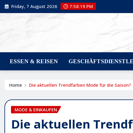
Skip
Friday, 7 August 2026
7:58:20 PM
to
content
ESSEN & REISEN
GESCHÄFTSDIENSTL
Home
Die aktuellen Trendfarben Mode für die Saison?
MODE & EINKAUFEN
Die aktuellen Trend