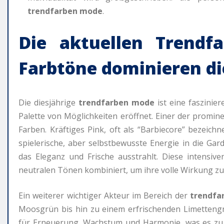
trendfarben mode
.
Die aktuellen Trendf
Farbtöne dominieren di
Die diesjährige
trendfarben mode
ist eine faszinie
Palette von Möglichkeiten eröffnet. Einer der promine
Farben. Kräftiges Pink, oft als “Barbiecore” bezeich
spielerische, aber selbstbewusste Energie in die Gar
das Eleganz und Frische ausstrahlt. Diese intens
neutralen Tönen kombiniert, um ihre volle Wirkung zu 
Ein weiterer wichtiger Akteur im Bereich der
trendfa
Moosgrün bis hin zu einem erfrischenden Limettengrü
für Erneuerung, Wachstum und Harmonie, was es zu e